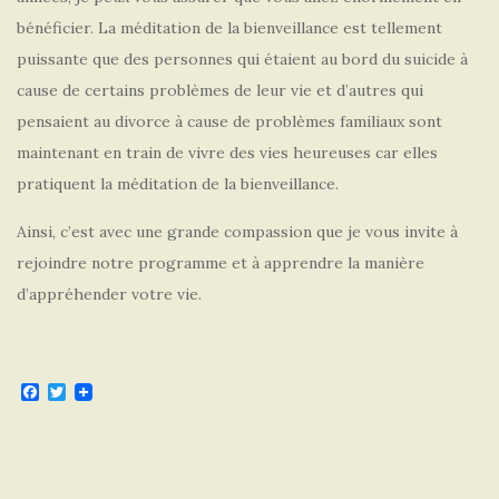
bénéficier. La méditation de la bienveillance est tellement
puissante que des personnes qui étaient au bord du suicide à
cause de certains problèmes de leur vie et d’autres qui
pensaient au divorce à cause de problèmes familiaux sont
maintenant en train de vivre des vies heureuses car elles
pratiquent la méditation de la bienveillance.
Ainsi, c’est avec une grande compassion que je vous invite à
rejoindre notre programme et à apprendre la manière
d’appréhender votre vie.
F
T
a
w
c
i
e
t
b
t
o
e
o
r